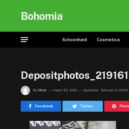
Bohomia
Schoonheid
Cosmetica
Depositphotos_219161
By
Chris
maart 20, 2021
Updated:
februari 5, 2023
Facebook
Twitter
Pint