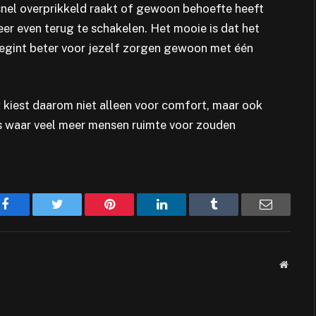
 snel overprikkeld raakt of gewoon behoefte heeft
r even terug te schakelen. Het mooie is dat het
begint beter voor jezelf zorgen gewoon met één
g
kiest daarom niet alleen voor comfort, maar ook
iets waar veel meer mensen ruimte voor zouden
Facebook
Twitter
Pinterest
LinkedIn
Tumblr
Email
Websit