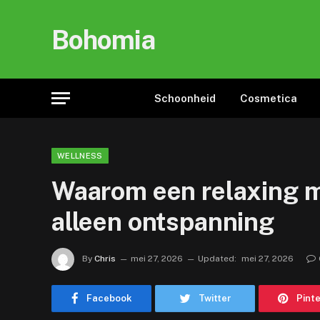
Bohomia
Schoonheid
Cosmetica
WELLNESS
Waarom een relaxing m
alleen ontspanning
By
Chris
mei 27, 2026
Updated:
mei 27, 2026
Facebook
Twitter
Pint