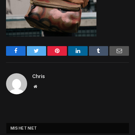
Facebook
Twitter
Pinterest
LinkedIn
Tumblr
Email
Chris
Website
MIS HET NIET