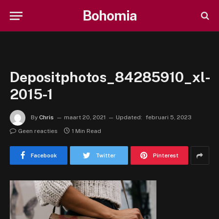
Bohomia
Depositphotos_84285910_xl-
2015-1
By
Chris
maart 20, 2021
Updated:
februari 5, 2023
Geen reacties
1 Min Read
Facebook
Twitter
Pinterest