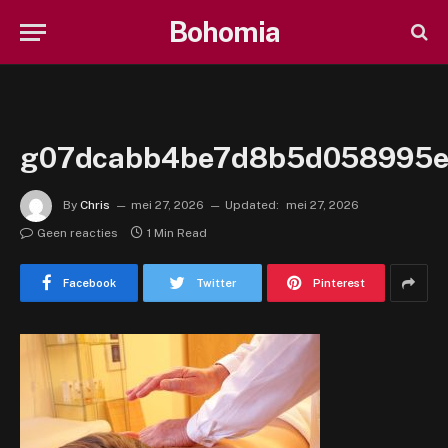
Bohomia
g07dcabb4be7d8b5d058995e0
By
Chris
mei 27, 2026
Updated:
mei 27, 2026
Geen reacties
1 Min Read
Facebook
Twitter
Pinterest