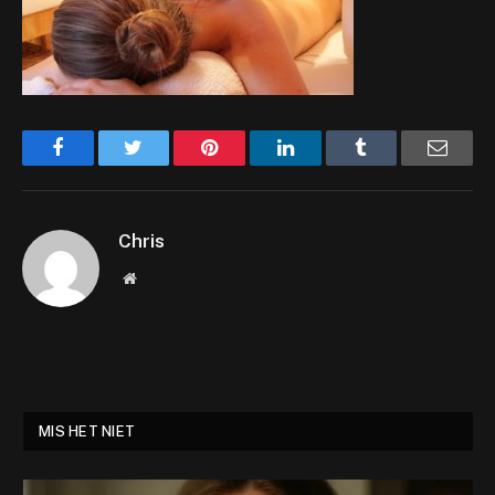
Facebook
Twitter
Pinterest
LinkedIn
Tumblr
Email
Chris
Website
MIS HET NIET