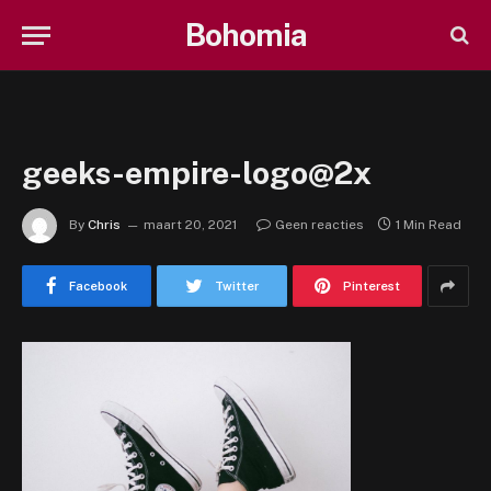
Bohomia
geeks-empire-logo@2x
By
Chris
maart 20, 2021
Geen reacties
1 Min Read
Facebook
Twitter
Pinterest