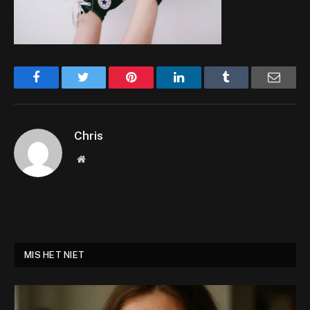
Facebook
Twitter
Pinterest
LinkedIn
Tumblr
Email
Chris
Website
MIS HET NIET