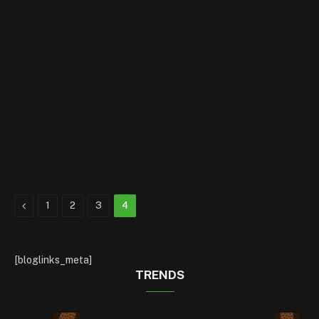
Previous
1
2
3
4
[bloglinks_meta]
TRENDS