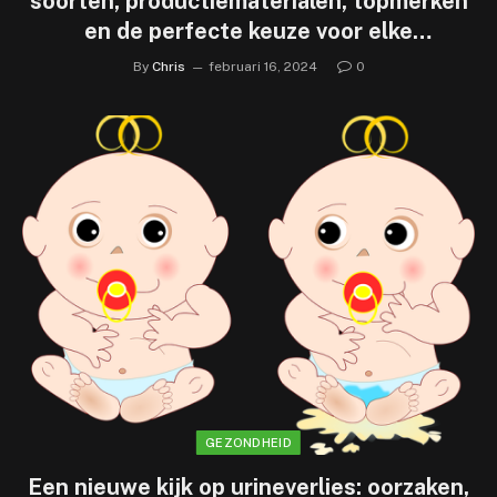
soorten, productiematerialen, topmerken
en de perfecte keuze voor elke
gelegenheid
By
Chris
februari 16, 2024
0
GEZONDHEID
Een nieuwe kijk op urineverlies: oorzaken,