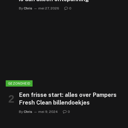
By
Chris
mei 27, 2026
0
GEZONDHEID
Een frisse start: alles over Pampers
Fresh Clean billendoekjes
By
Chris
mei 9, 2024
0