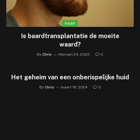
HAAR
Is baardtransplantatie de moeite
waard?
By
Chris
februari 24, 2025
0
Het geheim van een onberispelijke huid
By
Chris
maart 18, 2024
0