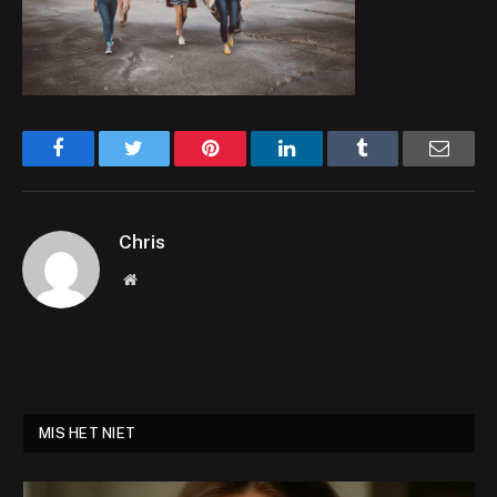
Facebook
Twitter
Pinterest
LinkedIn
Tumblr
Email
Chris
Website
MIS HET NIET