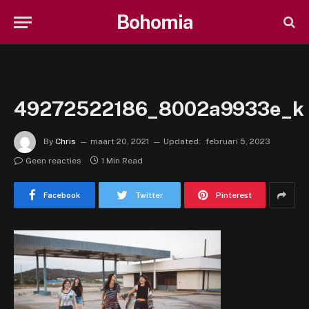
Bohomia
49272522186_8002a9933e_k
By
Chris
maart 20, 2021
Updated:
februari 5, 2023
Geen reacties
1 Min Read
Facebook
Twitter
Pinterest